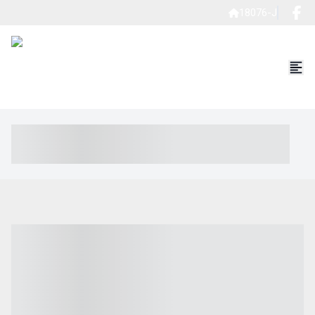
18076-J
----- ----- -- ------ ---- ---- -- ----- ----- ----- --- ------