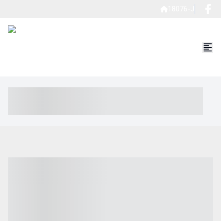
18076-J
----- ----- -- ------ ---- ---- -- ----- ----- ----- --- ------